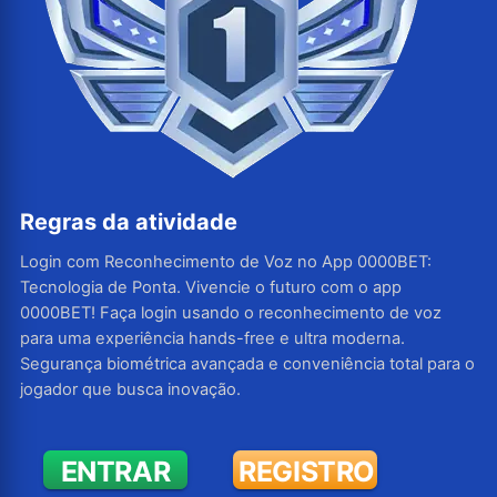
Regras da atividade
Login com Reconhecimento de Voz no App 0000BET:
Tecnologia de Ponta. Vivencie o futuro com o app
0000BET! Faça login usando o reconhecimento de voz
para uma experiência hands-free e ultra moderna.
Segurança biométrica avançada e conveniência total para o
jogador que busca inovação.
ENTRAR
REGISTRO