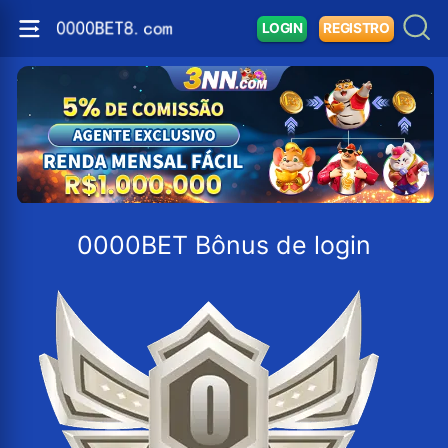
LOGIN
REGISTRO
0000BET Bônus de login