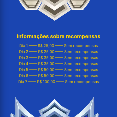
Informações sobre recompensas
Dia 1 —— R$ 25,00 —— Sem recompensas
Dia 2 —— R$ 25,00 —— Sem recompensas
Dia 3 —— R$ 35,00 —— Sem recompensas
Dia 4 —— R$ 35,00 —— Sem recompensas
Dia 5 —— R$ 50,00 —— Sem recompensas
Dia 6 —— R$ 50,00 —— Sem recompensas
Dia 7 —— R$ 100,00 —— Sem recompensas